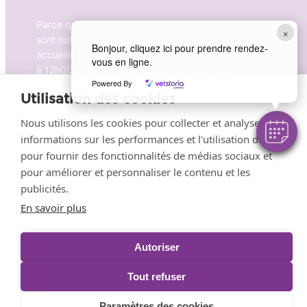
Parce que la santé et le bonheur de vos animaux
×
sont notre priorité, nous sommes ravis de vous
Bonjour, cliquez ici pour prendre rendez-
accueillir du lundi, le mercredi et le jeudi de 8h30
vous en ligne.
à 12h00 et de 14h00 à 18h30, le mardi et le
Powered By
vendredi de 8h30 à 18h30, ainsi que le samedi
Utilisation des cookies
de 8h30 à 12h30.
Nous utilisons les cookies pour collecter et analyser des
informations sur les performances et l'utilisation du site,
Prendre RDV en ligne
pour fournir des fonctionnalités de médias sociaux et
pour améliorer et personnaliser le contenu et les
publicités.
Mentions légales
–
Politique de confidentialité
–
En savoir plus
Conditions générales de fonctionnement
– La clinique
vétérinaire Grand Maine fait partie de la
famille
VetPartners
Autoriser
Tout refuser
Paramètres des cookies