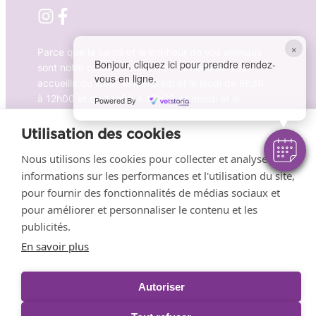
×
Parce que la santé et le bonheur de vos animaux
Bonjour, cliquez ici pour prendre rendez-
sont notre priorité, nous sommes ravis de vous
vous en ligne.
accueillir du lundi, le mercredi et le jeudi de 8h30
à 12h00 et de 14h00 à 18h30, le mardi et le
Powered By
vendredi de 8h30 à 18h30, ainsi que le samedi
de 8h30 à 12h30.
Utilisation des cookies
Nous utilisons les cookies pour collecter et analyser des
Prendre RDV en ligne
informations sur les performances et l'utilisation du site,
pour fournir des fonctionnalités de médias sociaux et
pour améliorer et personnaliser le contenu et les
publicités.
Mentions légales
–
Politique de confidentialité
–
En savoir plus
Conditions générales de fonctionnement
– La clinique
vétérinaire Grand Maine fait partie de la
famille
VetPartners
Autoriser